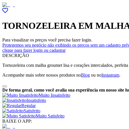
TORNOZELEIRA EM MALH
Para visualizar os preços você precisa fazer login.
Protegemos seu negócio não exibindo os preços sem um cadastro prév
clique para fazer login ou cadastrar
DESCRIÇÃO
Tornozeleira com malha groumet lisa e corações intercalados, perfeit
Acompanhe mais sobre nossos produtos no
Blog
ou no
Instagram
.
De forma geral, como você avalia sua experiência em nosso site h
Muito Insatisfeito
Insatisfeito
Regular
Satisfeito
Muito Satisfeito
BAIXE O APP: