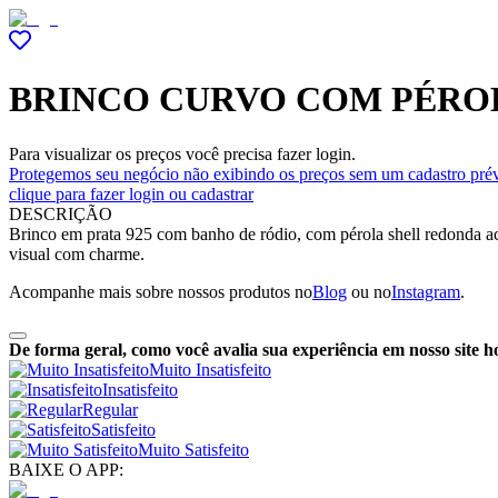
BRINCO CURVO COM PÉROL
Para visualizar os preços você precisa fazer login.
Protegemos seu negócio não exibindo os preços sem um cadastro prév
clique para fazer login ou cadastrar
DESCRIÇÃO
Brinco em prata 925 com banho de ródio, com pérola shell redonda ach
visual com charme.
Acompanhe mais sobre nossos produtos no
Blog
ou no
Instagram
.
De forma geral, como você avalia sua experiência em nosso site h
Muito Insatisfeito
Insatisfeito
Regular
Satisfeito
Muito Satisfeito
BAIXE O APP: