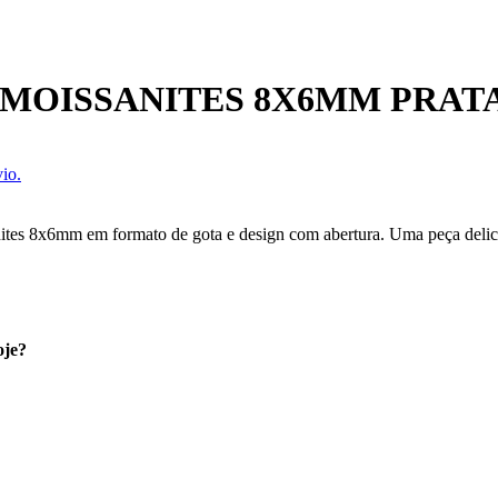
 MOISSANITES 8X6MM PRAT
io.
es 8x6mm em formato de gota e design com abertura. Uma peça delicada q
oje?