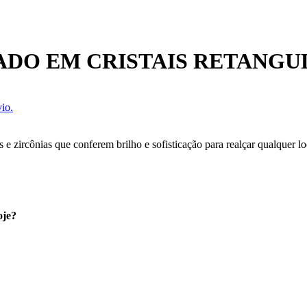
DO EM CRISTAIS RETANGUL
io.
 e zircônias que conferem brilho e sofisticação para realçar qualquer l
oje?