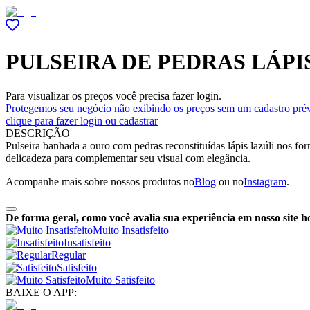
PULSEIRA DE PEDRAS LÁPI
Para visualizar os preços você precisa fazer login.
Protegemos seu negócio não exibindo os preços sem um cadastro prév
clique para fazer login ou cadastrar
DESCRIÇÃO
Pulseira banhada a ouro com pedras reconstituídas lápis lazúli nos f
delicadeza para complementar seu visual com elegância.
Acompanhe mais sobre nossos produtos no
Blog
ou no
Instagram
.
De forma geral, como você avalia sua experiência em nosso site h
Muito Insatisfeito
Insatisfeito
Regular
Satisfeito
Muito Satisfeito
BAIXE O APP: