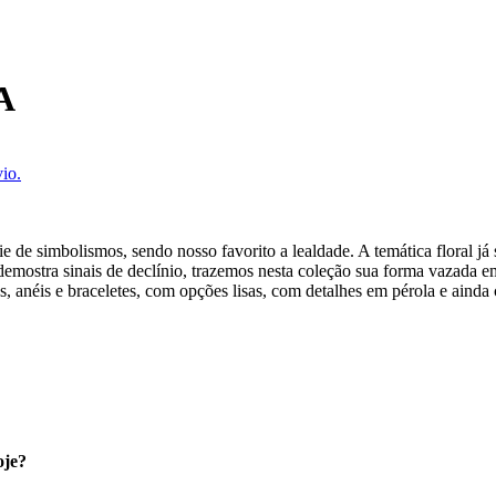
A
io.
rie de simbolismos, sendo nosso favorito a lealdade. A temática floral já
o demostra sinais de declínio, trazemos nesta coleção sua forma vazada
as, anéis e braceletes, com opções lisas, com detalhes em pérola e ainda 
oje?