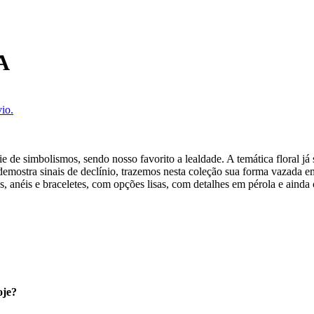
A
io.
rie de simbolismos, sendo nosso favorito a lealdade. A temática floral já
o demostra sinais de declínio, trazemos nesta coleção sua forma vazada
as, anéis e braceletes, com opções lisas, com detalhes em pérola e ainda 
oje?