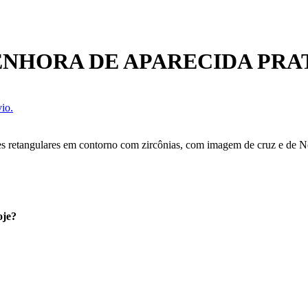
ENHORA DE APARECIDA PRA
io.
es retangulares em contorno com zircônias, com imagem de cruz e de 
oje?