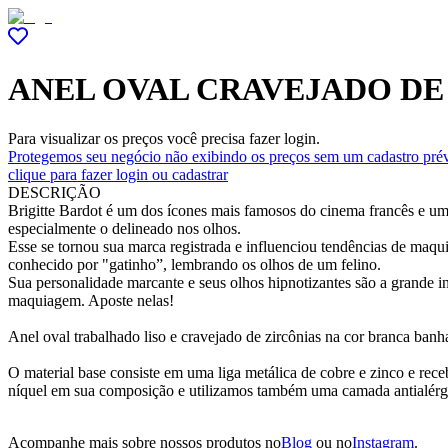
ANEL OVAL CRAVEJADO DE
Para visualizar os preços você precisa fazer login.
Protegemos seu negócio não exibindo os preços sem um cadastro prév
clique para fazer login ou cadastrar
DESCRIÇÃO
Brigitte Bardot é um dos ícones mais famosos do cinema francês e um
especialmente o delineado nos olhos.
Esse se tornou sua marca registrada e influenciou tendências de maqui
conhecido por "gatinho”, lembrando os olhos de um felino.
Sua personalidade marcante e seus olhos hipnotizantes são a grande i
maquiagem. Aposte nelas!
Anel oval trabalhado liso e cravejado de zircônias na cor branca banh
O material base consiste em uma liga metálica de cobre e zinco e r
níquel em sua composição e utilizamos também uma camada antialérg
Acompanhe mais sobre nossos produtos no
Blog
ou no
Instagram
.