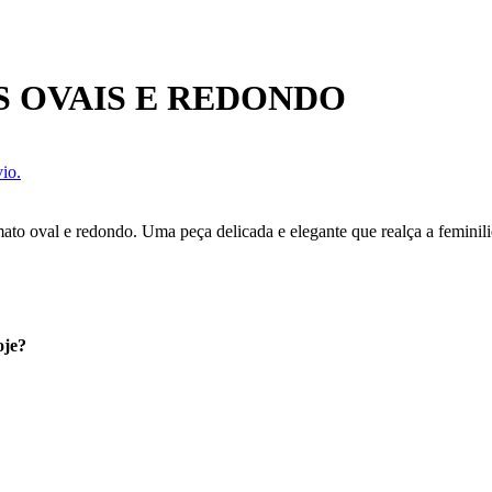
S OVAIS E REDONDO
io.
to oval e redondo. Uma peça delicada e elegante que realça a feminilid
oje?