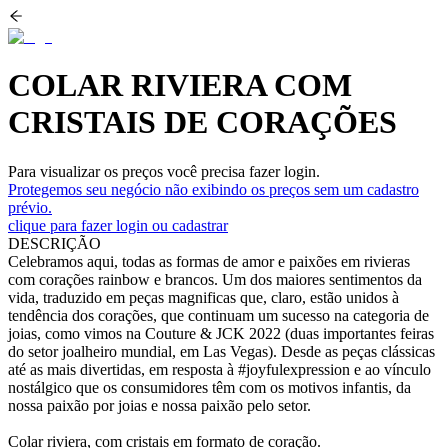
COLAR RIVIERA COM
CRISTAIS DE CORAÇÕES
Para visualizar os preços você precisa fazer login.
Protegemos seu negócio não exibindo os preços sem um cadastro
prévio.
clique para fazer login ou cadastrar
DESCRIÇÃO
Celebramos aqui, todas as formas de amor e paixões em rivieras
com corações rainbow e brancos. Um dos maiores sentimentos da
vida, traduzido em peças magnificas que, claro, estão unidos à
tendência dos corações, que continuam um sucesso na categoria de
joias, como vimos na Couture & JCK 2022 (duas importantes feiras
do setor joalheiro mundial, em Las Vegas). Desde as peças clássicas
até as mais divertidas, em resposta à #joyfulexpression e ao vínculo
nostálgico que os consumidores têm com os motivos infantis, da
nossa paixão por joias e nossa paixão pelo setor.
Colar riviera, com cristais em formato de coração.