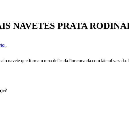
AIS NAVETES PRATA RODINA
io.
to navete que formam uma delicada flor curvada com lateral vazada. Pe
oje?