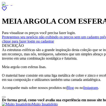
MEIA ARGOLA COM ESFERA
Para visualizar os preços você precisa fazer login.
Protegemos seu negócio não exibindo os preços sem um cadastro prév
clique para fazer login ou cadastrar
DESCRIÇÃO
As estruturas esféricas são a grande inspiração desta coleção que se in
um recomeço, mas nós, terráqueos, sabemos que um simples abraço po
inverno em uma combinação nostálgica e futurista.
Meia argola com esferas lisas.
O material base consiste em uma liga metálica de cobre e zinco e re
em sua composição e utilizamos também uma camada antialérgica.
Acompanhe mais sobre nossos produtos no
Blog
ou no
Instagram
.
De forma geral, como você avalia sua experiência em nosso site h
Muito Insatisfeito