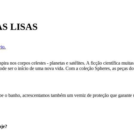
S LISAS
io.
spira nos corpos celestes - planetas e satélites. A ficção científica mui
de ser o início de uma nova vida. Com a coleção Spheres, as peças do
cebe o banho, acrescentamos também um verniz de proteção que garante
oje?