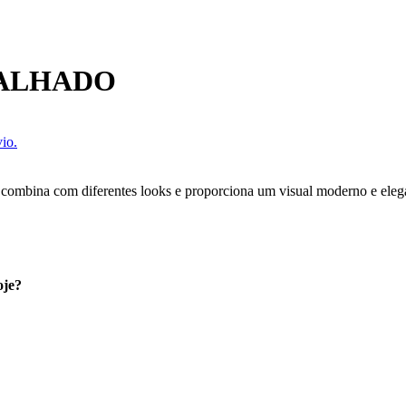
BALHADO
io.
is combina com diferentes looks e proporciona um visual moderno e eleg
oje?