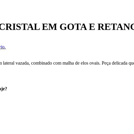
CRISTAL EM GOTA E RETA
io.
m lateral vazada, combinado com malha de elos ovais. Peça delicada que
oje?