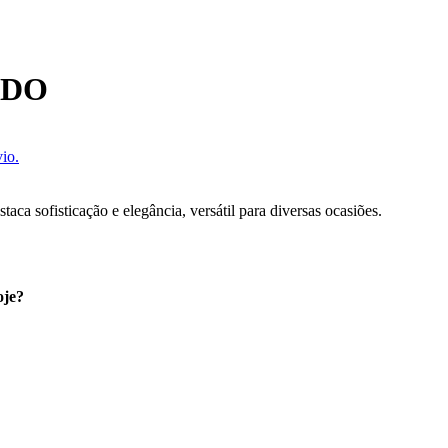
NDO
io.
ca sofisticação e elegância, versátil para diversas ocasiões.
oje?