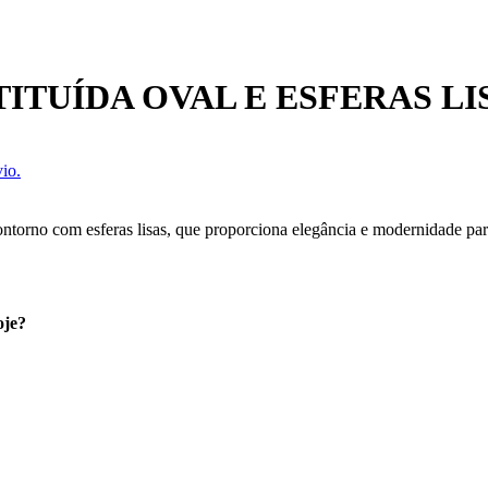
TUÍDA OVAL E ESFERAS LI
io.
torno com esferas lisas, que proporciona elegância e modernidade par
oje?