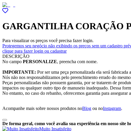
GARGANTILHA CORAÇÃO P
Para visualizar os preços você precisa fazer login.
Protegemos seu negócio não exibindo os preços sem um cadastro prév
clique para fazer login ou cadastrar
DESCRIÇÃO
No campo
PERSONALIZE
, preencha com nome.
IMPORTANTE:
Por ser uma peça personalizada ela será fabricada a
Nós não nos responsabilizamos pelo preenchimento errado do mesmo
Peças personalizadas não possuem garantia, por se tratarem de produt
impactos ou qualquer outro tipo de manuseio inadequado. Dessa forma,
No entanto, no caso do rebanho, oferecemos garantia para assegurar 
Acompanhe mais sobre nossos produtos no
Blog
ou no
Instagram
.
De forma geral, como você avalia sua experiência em nosso site h
Muito Insatisfeito