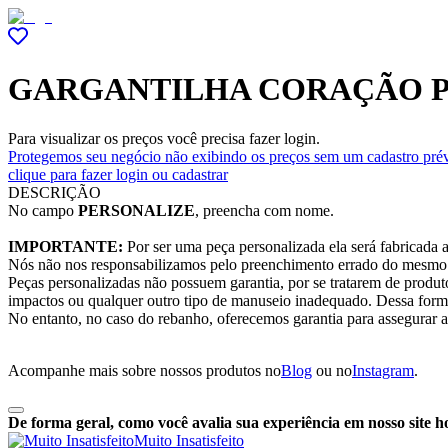
GARGANTILHA CORAÇÃO P
Para visualizar os preços você precisa fazer login.
Protegemos seu negócio não exibindo os preços sem um cadastro prév
clique para fazer login ou cadastrar
DESCRIÇÃO
No campo
PERSONALIZE
, preencha com nome.
IMPORTANTE:
Por ser uma peça personalizada ela será fabricada a
Nós não nos responsabilizamos pelo preenchimento errado do mesmo
Peças personalizadas não possuem garantia, por se tratarem de produt
impactos ou qualquer outro tipo de manuseio inadequado. Dessa forma,
No entanto, no caso do rebanho, oferecemos garantia para assegurar 
Acompanhe mais sobre nossos produtos no
Blog
ou no
Instagram
.
De forma geral, como você avalia sua experiência em nosso site h
Muito Insatisfeito