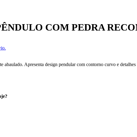
PÊNDULO COM PEDRA RECO
io.
e abaulado. Apresenta design pendular com contorno curvo e detalhes t
oje?