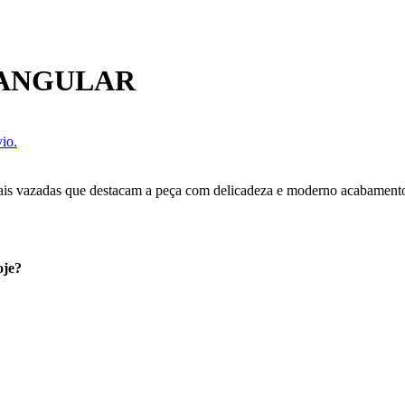
TANGULAR
io.
rais vazadas que destacam a peça com delicadeza e moderno acabamento.
oje?