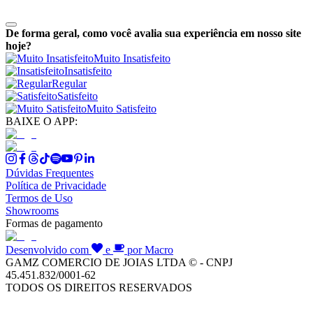
De forma geral, como você avalia sua experiência em nosso site
hoje?
Muito Insatisfeito
Insatisfeito
Regular
Satisfeito
Muito Satisfeito
BAIXE O APP:
Dúvidas Frequentes
Política de Privacidade
Termos de Uso
Showrooms
Formas de pagamento
Desenvolvido com
e
por Macro
GAMZ COMERCIO DE JOIAS LTDA © - CNPJ
45.451.832/0001-62
TODOS OS DIREITOS RESERVADOS