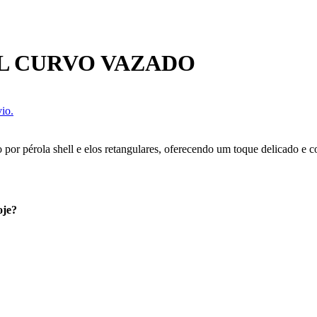
L CURVO VAZADO
io.
por pérola shell e elos retangulares, oferecendo um toque delicado e c
oje?