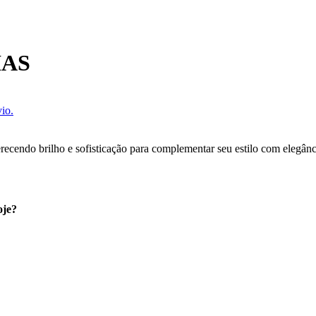
IAS
io.
recendo brilho e sofisticação para complementar seu estilo com elegânc
oje?