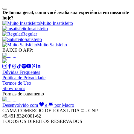
De forma geral, como você avalia sua experiência em nosso site
hoje?
Muito Insatisfeito
Insatisfeito
Regular
Satisfeito
Muito Satisfeito
BAIXE O APP:
Dúvidas Frequentes
Política de Privacidade
Termos de Uso
Showrooms
Formas de pagamento
Desenvolvido com
e
por Macro
GAMZ COMERCIO DE JOIAS LTDA © - CNPJ
45.451.832/0001-62
TODOS OS DIREITOS RESERVADOS