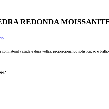
EDRA REDONDA MOISSANIT
io.
om lateral vazada e duas voltas, proporcionando sofisticação e brilho
oje?