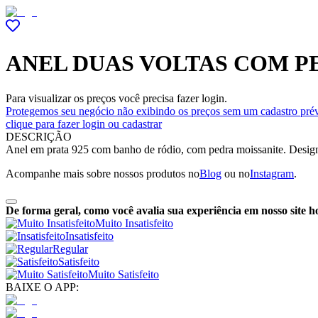
ANEL DUAS VOLTAS COM P
Para visualizar os preços você precisa fazer login.
Protegemos seu negócio não exibindo os preços sem um cadastro prév
clique para fazer login ou cadastrar
DESCRIÇÃO
Anel em prata 925 com banho de ródio, com pedra moissanite. Design c
Acompanhe mais sobre nossos produtos no
Blog
ou no
Instagram
.
De forma geral, como você avalia sua experiência em nosso site h
Muito Insatisfeito
Insatisfeito
Regular
Satisfeito
Muito Satisfeito
BAIXE O APP: