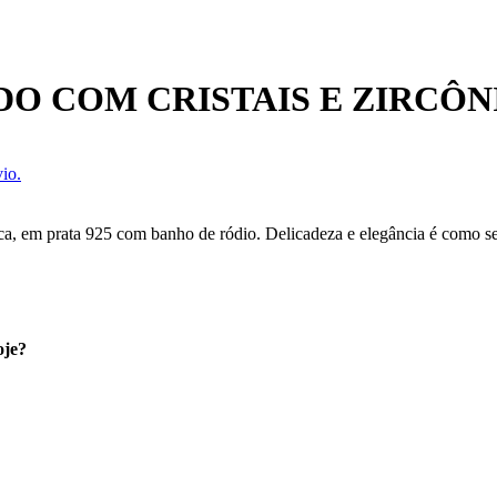
O COM CRISTAIS E ZIRCÔN
io.
nca, em prata 925 com banho de ródio. Delicadeza e elegância é como s
oje?