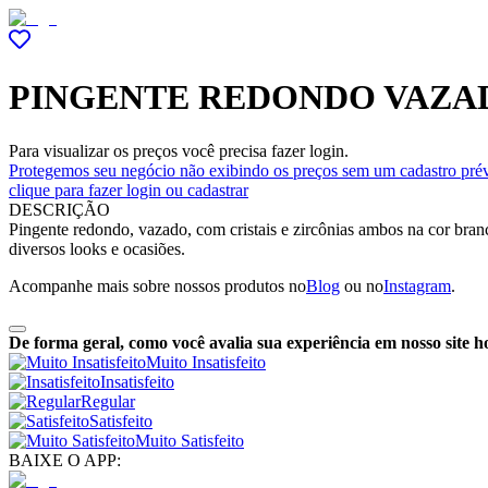
PINGENTE REDONDO VAZAD
Para visualizar os preços você precisa fazer login.
Protegemos seu negócio não exibindo os preços sem um cadastro prév
clique para fazer login ou cadastrar
DESCRIÇÃO
Pingente redondo, vazado, com cristais e zircônias ambos na cor bra
diversos looks e ocasiões.
Acompanhe mais sobre nossos produtos no
Blog
ou no
Instagram
.
De forma geral, como você avalia sua experiência em nosso site h
Muito Insatisfeito
Insatisfeito
Regular
Satisfeito
Muito Satisfeito
BAIXE O APP: