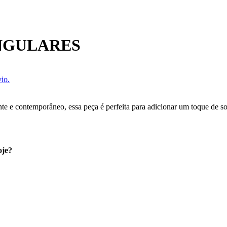
NGULARES
io.
e e contemporâneo, essa peça é perfeita para adicionar um toque de sof
oje?