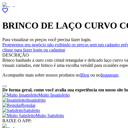
BRINCO DE LAÇO CURVO C
Para visualizar os preços você precisa fazer login.
Protegemos seu negócio não exibindo os preços sem um cadastro prév
clique para fazer login ou cadastrar
DESCRIÇÃO
Brinco banhado a ouro com cristal retangular e delicado laço curvo vaz
visuais variados, este brinco é uma escolha versátil para ocasiões espec
Acompanhe mais sobre nossos produtos no
Blog
ou no
Instagram
.
De forma geral, como você avalia sua experiência em nosso site h
Muito Insatisfeito
Insatisfeito
Regular
Satisfeito
Muito Satisfeito
BAIXE O APP: