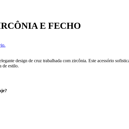
IRCÔNIA E FECHO
io.
egante design de cruz trabalhada com zircônia. Este acessório sofisti
 de estilo.
oje?