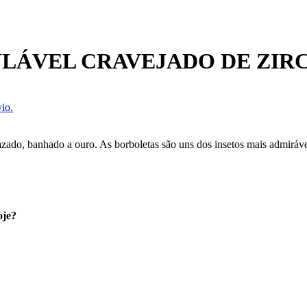
LÁVEL CRAVEJADO DE ZIR
io.
vazado, banhado a ouro. As borboletas são uns dos insetos mais admiráv
oje?