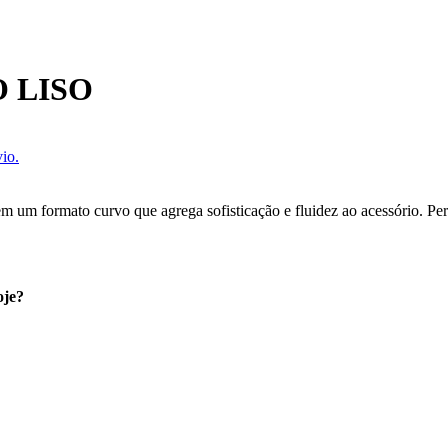
 LISO
io.
em um formato curvo que agrega sofisticação e fluidez ao acessório. P
oje?