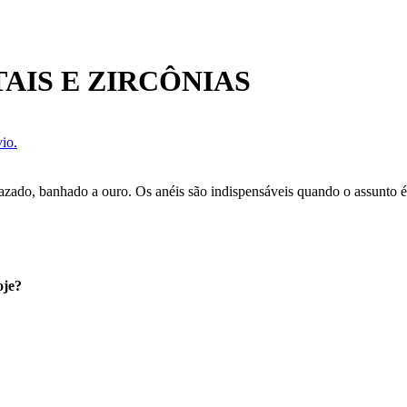
AIS E ZIRCÔNIAS
io.
vazado, banhado a ouro. Os anéis são indispensáveis quando o assunto é
oje?