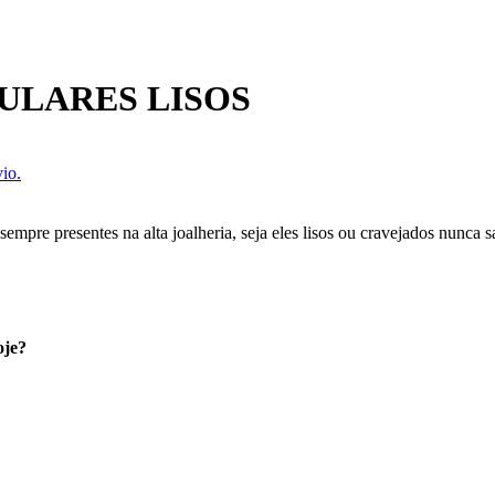
ULARES LISOS
io.
o sempre presentes na alta joalheria, seja eles lisos ou cravejados nunc
oje?