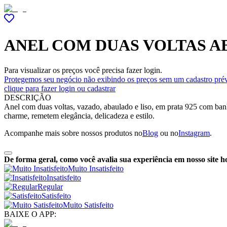
ANEL COM DUAS VOLTAS A
Para visualizar os preços você precisa fazer login.
Protegemos seu negócio não exibindo os preços sem um cadastro prév
clique para fazer login ou cadastrar
DESCRIÇÃO
Anel com duas voltas, vazado, abaulado e liso, em prata 925 com banh
charme, remetem elegância, delicadeza e estilo.
Acompanhe mais sobre nossos produtos no
Blog
ou no
Instagram
.
De forma geral, como você avalia sua experiência em nosso site h
Muito Insatisfeito
Insatisfeito
Regular
Satisfeito
Muito Satisfeito
BAIXE O APP: