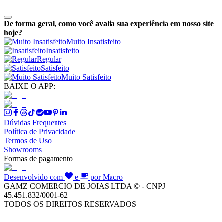
De forma geral, como você avalia sua experiência em nosso site
hoje?
Muito Insatisfeito
Insatisfeito
Regular
Satisfeito
Muito Satisfeito
BAIXE O APP:
Dúvidas Frequentes
Política de Privacidade
Termos de Uso
Showrooms
Formas de pagamento
Desenvolvido com
e
por Macro
GAMZ COMERCIO DE JOIAS LTDA © - CNPJ
45.451.832/0001-62
TODOS OS DIREITOS RESERVADOS