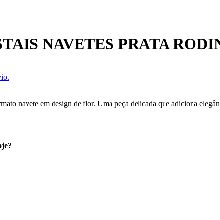
STAIS NAVETES PRATA ROD
io.
mato navete em design de flor. Uma peça delicada que adiciona elegânci
oje?