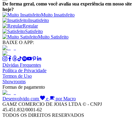
De forma geral, como você avalia sua experiência em nosso site
hoje?
Muito Insatisfeito
Insatisfeito
Regular
Satisfeito
Muito Satisfeito
BAIXE O APP:
Dúvidas Frequentes
Política de Privacidade
Termos de Uso
Showrooms
Formas de pagamento
Desenvolvido com
e
por Macro
GAMZ COMERCIO DE JOIAS LTDA © - CNPJ
45.451.832/0001-62
TODOS OS DIREITOS RESERVADOS