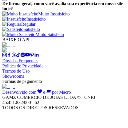
De forma geral, como você avalia sua experiência em nosso site
hoje?
Muito Insatisfeito
Insatisfeito
Regular
Satisfeito
Muito Satisfeito
BAIXE O APP:
Dúvidas Frequentes
Política de Privacidade
Termos de Uso
Showrooms
Formas de pagamento
Desenvolvido com
e
por Macro
GAMZ COMERCIO DE JOIAS LTDA © - CNPJ
45.451.832/0001-62
TODOS OS DIREITOS RESERVADOS