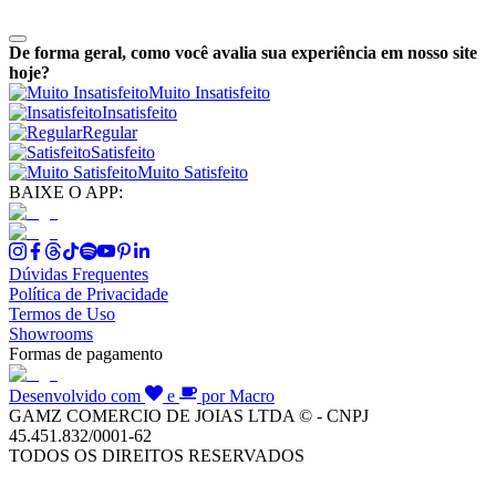
De forma geral, como você avalia sua experiência em nosso site
hoje?
Muito Insatisfeito
Insatisfeito
Regular
Satisfeito
Muito Satisfeito
BAIXE O APP:
Dúvidas Frequentes
Política de Privacidade
Termos de Uso
Showrooms
Formas de pagamento
Desenvolvido com
e
por Macro
GAMZ COMERCIO DE JOIAS LTDA © - CNPJ
45.451.832/0001-62
TODOS OS DIREITOS RESERVADOS