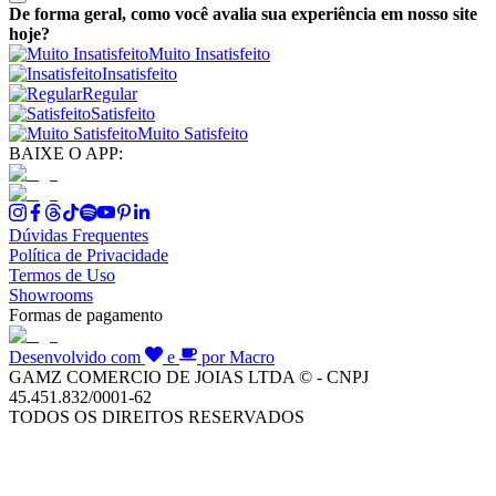
De forma geral, como você avalia sua experiência em nosso site
hoje?
Muito Insatisfeito
Insatisfeito
Regular
Satisfeito
Muito Satisfeito
BAIXE O APP:
Dúvidas Frequentes
Política de Privacidade
Termos de Uso
Showrooms
Formas de pagamento
Desenvolvido com
e
por Macro
GAMZ COMERCIO DE JOIAS LTDA © - CNPJ
45.451.832/0001-62
TODOS OS DIREITOS RESERVADOS