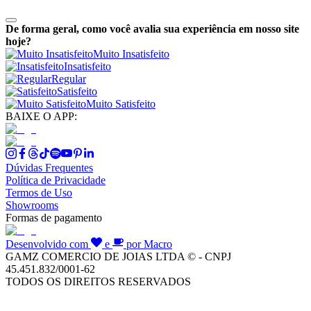
De forma geral, como você avalia sua experiência em nosso site
hoje?
Muito Insatisfeito
Insatisfeito
Regular
Satisfeito
Muito Satisfeito
BAIXE O APP:
Dúvidas Frequentes
Política de Privacidade
Termos de Uso
Showrooms
Formas de pagamento
Desenvolvido com
e
por Macro
GAMZ COMERCIO DE JOIAS LTDA © - CNPJ
45.451.832/0001-62
TODOS OS DIREITOS RESERVADOS