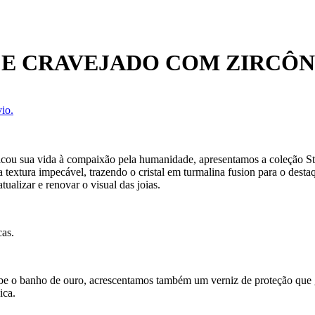
E CRAVEJADO COM ZIRCÔN
io.
ou sua vida à compaixão pela humanidade, apresentamos a coleção Step
xtura impecável, trazendo o cristal em turmalina fusion para o destaq
tualizar e renovar o visual das joias.
cas.
ecebe o banho de ouro, acrescentamos também um verniz de proteção que
ica.