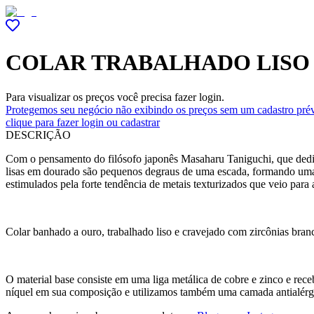
COLAR TRABALHADO LISO 
Para visualizar os preços você precisa fazer login.
Protegemos seu negócio não exibindo os preços sem um cadastro prév
clique para fazer login ou cadastrar
DESCRIÇÃO
Com o pensamento do filósofo japonês Masaharu Taniguchi, que dedic
lisas em dourado são pequenos degraus de uma escada, formando uma te
estimulados pela forte tendência de metais texturizados que veio para a
Colar banhado a ouro, trabalhado liso e cravejado com zircônias bran
O material base consiste em uma liga metálica de cobre e zinco e r
níquel em sua composição e utilizamos também uma camada antialérg