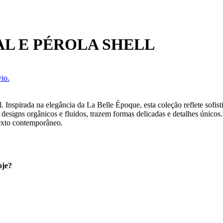
L E PÉROLA SHELL
io.
l. Inspirada na elegância da La Belle Époque, esta coleção reflete sof
 designs orgânicos e fluidos, trazem formas delicadas e detalhes únicos
exto contemporâneo.
oje?