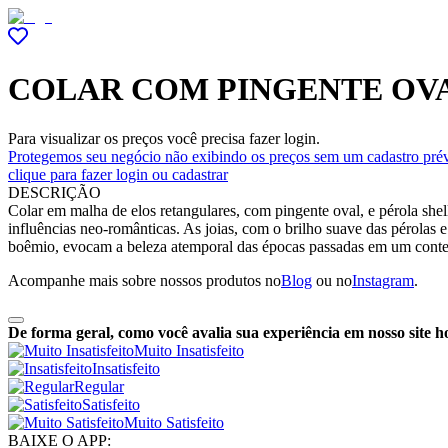
COLAR COM PINGENTE OVA
Para visualizar os preços você precisa fazer login.
Protegemos seu negócio não exibindo os preços sem um cadastro prév
clique para fazer login ou cadastrar
DESCRIÇÃO
Colar em malha de elos retangulares, com pingente oval, e pérola shel
influências neo-românticas. As joias, com o brilho suave das pérolas e
boêmio, evocam a beleza atemporal das épocas passadas em um cont
Acompanhe mais sobre nossos produtos no
Blog
ou no
Instagram
.
De forma geral, como você avalia sua experiência em nosso site h
Muito Insatisfeito
Insatisfeito
Regular
Satisfeito
Muito Satisfeito
BAIXE O APP: