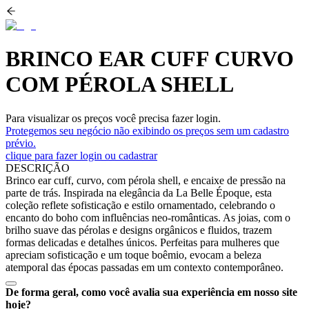
BRINCO EAR CUFF CURVO
COM PÉROLA SHELL
Para visualizar os preços você precisa fazer login.
Protegemos seu negócio não exibindo os preços sem um cadastro
prévio.
clique para fazer login ou cadastrar
DESCRIÇÃO
Brinco ear cuff, curvo, com pérola shell, e encaixe de pressão na
parte de trás. Inspirada na elegância da La Belle Époque, esta
coleção reflete sofisticação e estilo ornamentado, celebrando o
encanto do boho com influências neo-românticas. As joias, com o
brilho suave das pérolas e designs orgânicos e fluidos, trazem
formas delicadas e detalhes únicos. Perfeitas para mulheres que
apreciam sofisticação e um toque boêmio, evocam a beleza
atemporal das épocas passadas em um contexto contemporâneo.
De forma geral, como você avalia sua experiência em nosso site
hoje?