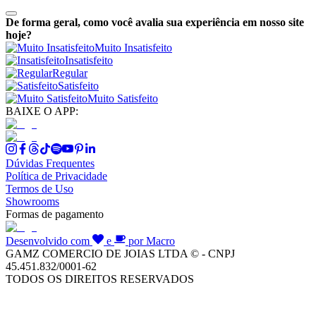
De forma geral, como você avalia sua experiência em nosso site
hoje?
Muito Insatisfeito
Insatisfeito
Regular
Satisfeito
Muito Satisfeito
BAIXE O APP:
Dúvidas Frequentes
Política de Privacidade
Termos de Uso
Showrooms
Formas de pagamento
Desenvolvido com
e
por Macro
GAMZ COMERCIO DE JOIAS LTDA © - CNPJ
45.451.832/0001-62
TODOS OS DIREITOS RESERVADOS