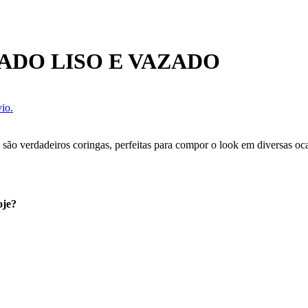
ADO LISO E VAZADO
io.
s são verdadeiros coringas, perfeitas para compor o look em diversas oc
oje?