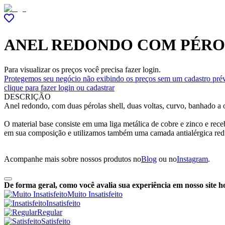
ANEL REDONDO COM PÉROL
Para visualizar os preços você precisa fazer login.
Protegemos seu negócio não exibindo os preços sem um cadastro prév
clique para fazer login ou cadastrar
DESCRIÇÃO
Anel redondo, com duas pérolas shell, duas voltas, curvo, banhado a 
O material base consiste em uma liga metálica de cobre e zinco e re
em sua composição e utilizamos também uma camada antialérgica red
Acompanhe mais sobre nossos produtos no
Blog
ou no
Instagram
.
De forma geral, como você avalia sua experiência em nosso site h
Muito Insatisfeito
Insatisfeito
Regular
Satisfeito