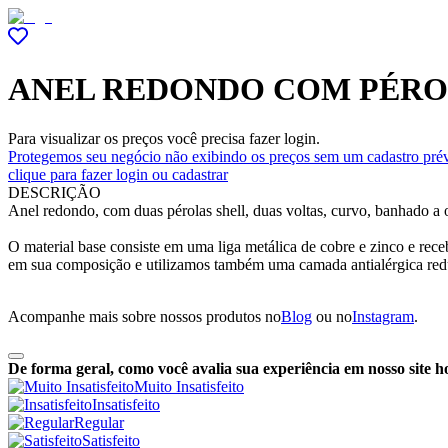
ANEL REDONDO COM PÉROL
Para visualizar os preços você precisa fazer login.
Protegemos seu negócio não exibindo os preços sem um cadastro prév
clique para fazer login ou cadastrar
DESCRIÇÃO
Anel redondo, com duas pérolas shell, duas voltas, curvo, banhado a 
O material base consiste em uma liga metálica de cobre e zinco e re
em sua composição e utilizamos também uma camada antialérgica red
Acompanhe mais sobre nossos produtos no
Blog
ou no
Instagram
.
De forma geral, como você avalia sua experiência em nosso site h
Muito Insatisfeito
Insatisfeito
Regular
Satisfeito