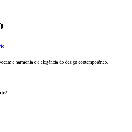
O
io.
evocam a harmonia e a elegância do design contemporâneo.
oje?